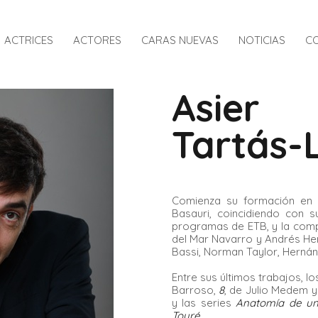
INICIO
ACTRICES
ACTORES
CARAS NUEVAS
NOTICIAS
C
ACTRICES
ACTORES
Asier
CARAS NUEVAS
Tartás-
NOTICIAS
CONTACTO
Comienza su formación en 
Basauri, coincidiendo con 
programas de ETB, y la comp
del Mar Navarro y Andrés H
Bassi, Norman Taylor, Hernán
Entre sus últimos trabajos, l
Barroso,
8
, de Julio Medem 
y las series
Anatomía de un
Touré
.