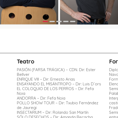
Teatro
Fo
PASIÓN (FARSA TRÁGICA) – CDN. Dir: Ester
Dipl
Bellver
Nava
ENRIQUE VIII – Dir: Ernesto Arias
Form
ENSAYANDO EL MISÁNTROPO – Dir: Luis D´ors
Elen
EL COLOQUIO DE LOS PERROS – Dir: Fefa
Semi
Noia
Pala
ANDORRA – Dir: Fefa Noia
Inte
POLLO SHOW TOUR – Dir: Txubio Fernández
cast
de Jauregi
Frad
INSECTARIUM – Dir: Rolando San Martín
Semi
SÓLO DESECHOS – Dir: Amanda Recacha
entr