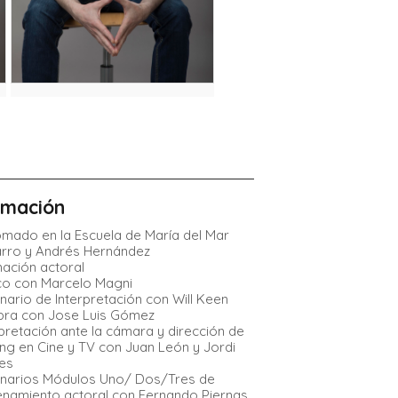
rmación
omado en la Escuela de María del Mar
rro y Andrés Hernández
ación actoral
co con Marcelo Magni
nario de Interpretación con Will Keen
bra con Jose Luis Gómez
rpretación ante la cámara y dirección de
ing en Cine y TV con Juan León y Jordi
es
narios Módulos Uno/ Dos/Tres de
enamiento actoral con Fernando Piernas