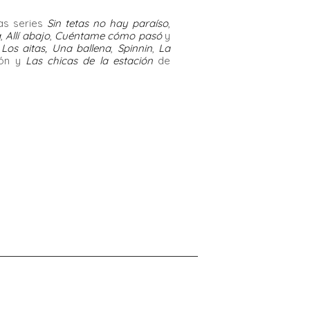
as series
Sin tetas no hay paraíso
,
a
,
Allí abajo
,
Cuéntame cómo pasó
y
,
Los aitas, Una ballena
,
Spinnin
,
La
zón y
Las chicas de la estación
de