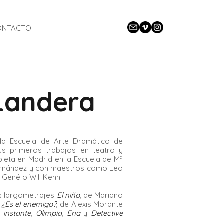
CLOSE
ONTACTO
Landera
la Escuela de Arte Dramático de
sus primeros trabajos en teatro y
leta en Madrid en la Escuela de Mª
ernández y con maestros como Leo
 Gené o Will Kenn.
os largometrajes
El niño
, de Mariano
y
¿Es el enemigo?
, de Alexis Morante
 instante
,
Olimpia
,
Ena
y
Detective