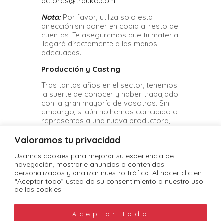
actores@trauko.com
Nota:
Por favor, utiliza solo esta
dirección sin poner en copia al resto de
cuentas. Te aseguramos que tu material
llegará directamente a las manos
adecuadas.
Producción y Casting
Tras tantos años en el sector, tenemos
la suerte de conocer y haber trabajado
con la gran mayoría de vosotros. Sin
embargo, si aún no hemos coincidido o
representas a una nueva productora,
estaremos encantados de saludarte y
colaborar en vuestros próximos
Valoramos tu privacidad
proyectos.
Usamos cookies para mejorar su experiencia de
info@trauko.com
navegación, mostrarle anuncios o contenidos
personalizados y analizar nuestro tráfico. Al hacer clic en
“Aceptar todo” usted da su consentimiento a nuestro uso
de las cookies.
Aceptar todo