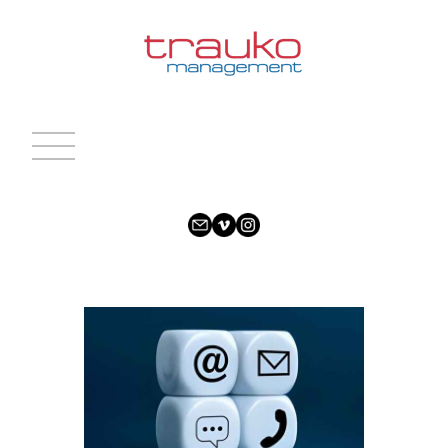
INICIO
ACTRICES
ACTORES
CARAS NUEVAS
NOTICIAS
CONTACTO