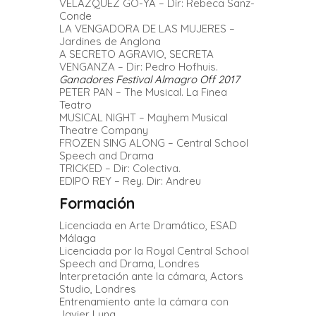
VELÁZQUEZ GO-YA – Dir: Rebeca Sanz-
Conde
LA VENGADORA DE LAS MUJERES –
Jardines de Anglona
A SECRETO AGRAVIO, SECRETA
VENGANZA – Dir: Pedro Hofhuis.
Ganadores Festival Almagro Off 2017
PETER PAN – The Musical. La Finea
Teatro
MUSICAL NIGHT – Mayhem Musical
Theatre Company
FROZEN SING ALONG – Central School
Speech and Drama
TRICKED – Dir: Colectiva.
EDIPO REY – Rey. Dir: Andreu
Formación
Licenciada en Arte Dramático, ESAD
Málaga
Licenciada por la Royal Central School
Speech and Drama, Londres
Interpretación ante la cámara, Actors
Studio, Londres
Entrenamiento ante la cámara con
Javier Luna