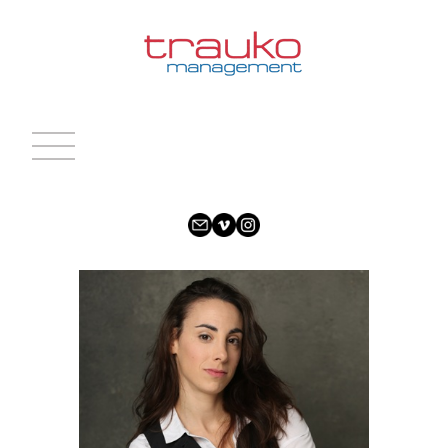
INICIO
ACTRICES
ACTORES
CARAS NUEVAS
NOTICIAS
CONTACTO