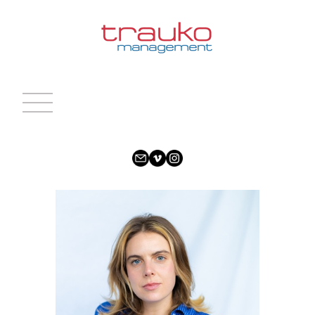
INICIO
ACTRICES
ACTORES
CARAS NUEVAS
NOTICIAS
CONTACTO