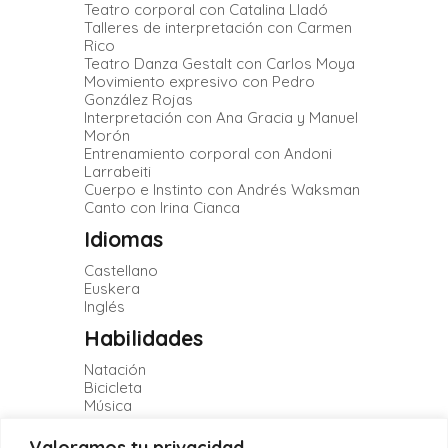
Teatro corporal con Catalina Lladó
Talleres de interpretación con Carmen
Rico
Teatro Danza Gestalt con Carlos Moya
Movimiento expresivo con Pedro
González Rojas
Interpretación con Ana Gracia y Manuel
Morón
Entrenamiento corporal con Andoni
Larrabeiti
Cuerpo e Instinto con Andrés Waksman
Canto con Irina Cianca
Idiomas
Castellano
Euskera
Inglés
Habilidades
Natación
Bicicleta
Música
Instrumentos musicales: guitarra y
ukelele
Valoramos tu privacidad