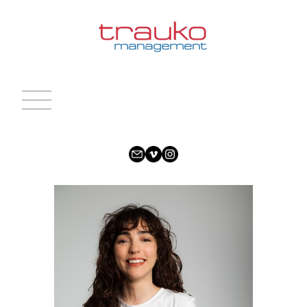
INICIO
ACTRICES
ACTORES
CARAS NUEVAS
NOTICIAS
CONTACTO