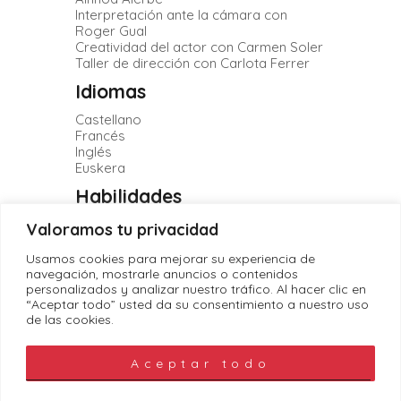
Interpretación ante la cámara con
Roger Gual
Creatividad del actor con Carmen Soler
Taller de dirección con Carlota Ferrer
Idiomas
Castellano
Francés
Inglés
Euskera
Habilidades
Natación
Valoramos tu privacidad
Bicicleta
Canto
Usamos cookies para mejorar su experiencia de
Baile flamenco
navegación, mostrarle anuncios o contenidos
personalizados y analizar nuestro tráfico. Al hacer clic en
“Aceptar todo” usted da su consentimiento a nuestro uso
de las cookies.
Aceptar todo
Política de Cookies
|
Política de