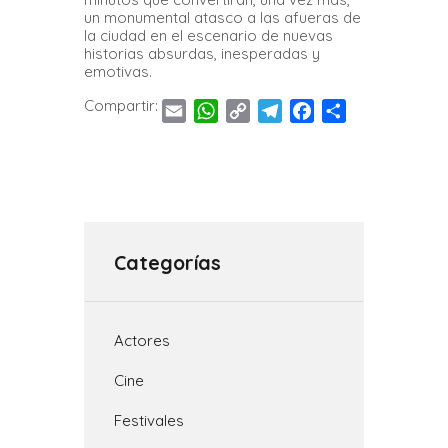
un monumental atasco a las afueras de
la ciudad en el escenario de nuevas
historias absurdas, inesperadas y
emotivas.
Compartir:
E
W
C
T
F
C
m
h
o
e
a
o
a
a
p
l
c
m
i
t
y
e
e
p
l
s
L
g
b
a
A
i
r
o
r
p
n
a
o
t
Categorías
p
k
m
k
i
r
Actores
Cine
Festivales