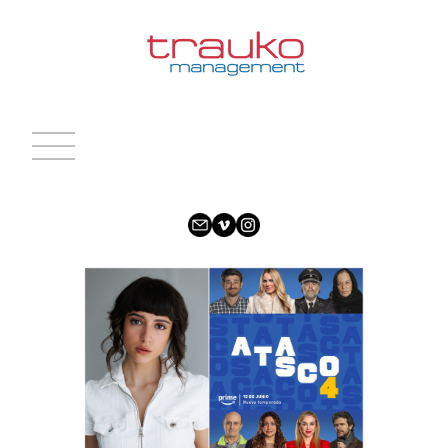
INICIO
ACTRICES
ACTORES
CARAS NUEVAS
NOTICIAS
CONTACTO