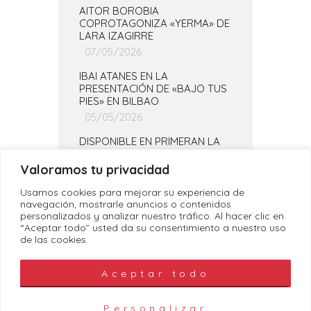
AITOR BOROBIA
COPROTAGONIZA «YERMA» DE
LARA IZAGIRRE
07/05/2026
IBAI ATANES EN LA
PRESENTACIÓN DE «BAJO TUS
PIES» EN BILBAO
05/05/2026
DISPONIBLE EN PRIMERAN LA
TEMPORADA COMPLETA DE
«PIZTIAK»
Valoramos tu privacidad
30/04/2026
Usamos cookies para mejorar su experiencia de
navegación, mostrarle anuncios o contenidos
personalizados y analizar nuestro tráfico. Al hacer clic en
“Aceptar todo” usted da su consentimiento a nuestro uso
de las cookies.
Aceptar todo
Política de Cookies
|
Política de
Privacidad
|
Aviso Legal
Personalizar