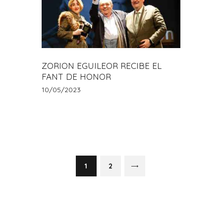
ZORION EGUILEOR RECIBE EL
FANT DE HONOR
10/05/2023
Paginación
de
>
PAGE
1
PAGE
2
entradas