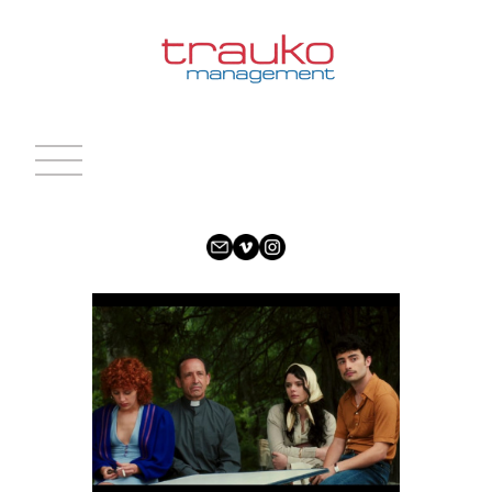
INICIO
ACTRICES
ACTORES
CARAS NUEVAS
NOTICIAS
CONTACTO