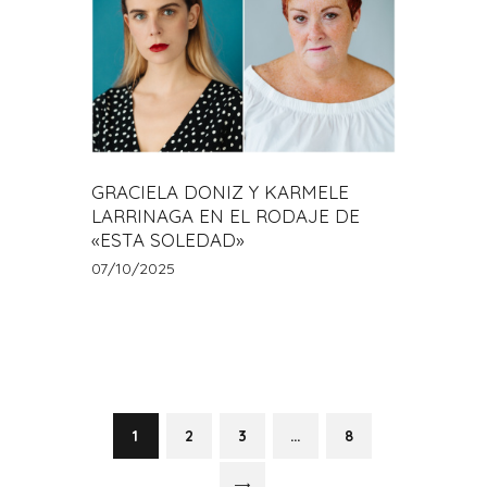
GRACIELA DONIZ Y KARMELE
LARRINAGA EN EL RODAJE DE
«ESTA SOLEDAD»
07/10/2025
Paginación
de
PAGE
1
PAGE
2
PAGE
3
…
PAGE
8
>