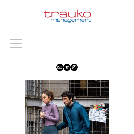
INICIO
ACTRICES
ACTORES
CARAS NUEVAS
NOTICIAS
CONTACTO