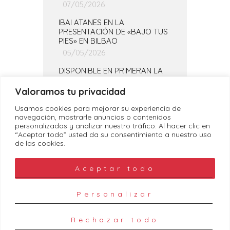
07/05/2026
IBAI ATANES EN LA
PRESENTACIÓN DE «BAJO TUS
PIES» EN BILBAO
05/05/2026
DISPONIBLE EN PRIMERAN LA
TEMPORADA COMPLETA DE
«PIZTIAK»
Valoramos tu privacidad
30/04/2026
Usamos cookies para mejorar su experiencia de
navegación, mostrarle anuncios o contenidos
personalizados y analizar nuestro tráfico. Al hacer clic en
“Aceptar todo” usted da su consentimiento a nuestro uso
de las cookies.
Aceptar todo
Política de Cookies
|
Política de
Privacidad
|
Aviso Legal
Personalizar
Trauko Management
© 2026. All rights
reserved.
Rechazar todo