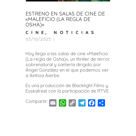
ESTRENO EN SALAS DE CINE DE
«MALEFICIO (LA REGLA DE
OSHA)»
CINE
,
NOTICIAS
03/10/2025
Hoy llega a las salas de cine «Maleficio
(La regla de Osha)», un thriller de terror
sobrenatural y santería dirigido por
Ángel González en el que podemos ver
a Ainhoa Aierbe.
Es una producción de Blacklight Films y
Euskalreel con la participación de RTVE.
Compartir:
E
W
C
T
F
C
m
h
o
e
a
o
a
a
p
l
c
m
i
t
y
e
e
p
l
s
L
g
b
a