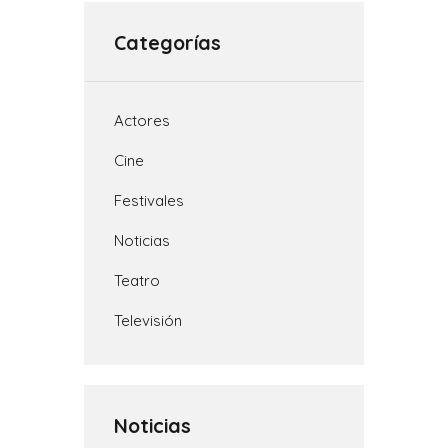
A
i
r
o
r
p
n
a
o
t
Categorías
p
k
m
k
i
r
Actores
Cine
Festivales
Noticias
Teatro
Televisión
Noticias