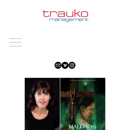
INICIO
ACTRICES
ACTORES
CARAS NUEVAS
NOTICIAS
CONTACTO