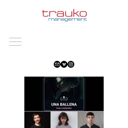
INICIO
ACTRICES
ACTORES
CARAS NUEVAS
NOTICIAS
CONTACTO