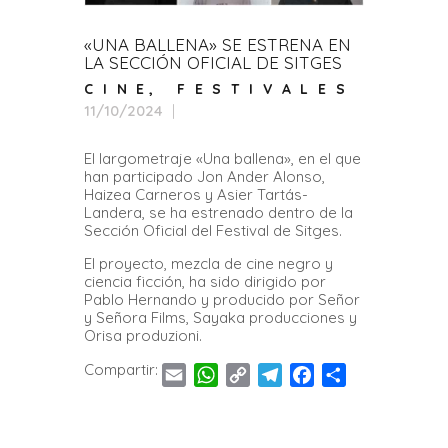
«UNA BALLENA» SE ESTRENA EN
LA SECCIÓN OFICIAL DE SITGES
CINE
,
FESTIVALES
11/10/2024
El largometraje «Una ballena», en el que
han participado Jon Ander Alonso,
Haizea Carneros y Asier Tartás-
Landera, se ha estrenado dentro de la
Sección Oficial del Festival de Sitges.
El proyecto, mezcla de cine negro y
ciencia ficción, ha sido dirigido por
Pablo Hernando y producido por Señor
y Señora Films, Sayaka producciones y
Orisa produzioni.
Compartir:
E
W
C
T
F
C
m
h
o
e
a
o
a
a
p
l
c
m
i
t
y
e
e
p