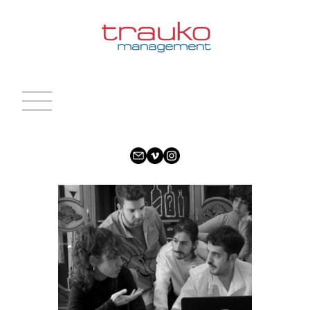
INICIO
ACTRICES
ACTORES
CARAS NUEVAS
NOTICIAS
CONTACTO