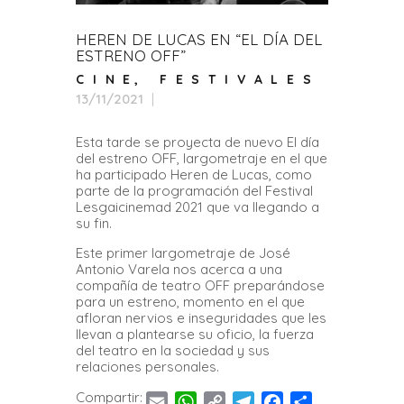
HEREN DE LUCAS EN “EL DÍA DEL
ESTRENO OFF”
CINE
,
FESTIVALES
13/11/2021
Esta tarde se proyecta de nuevo El día
del estreno OFF, largometraje en el que
ha participado Heren de Lucas, como
parte de la programación del Festival
Lesgaicinemad 2021 que va llegando a
su fin.
Este primer largometraje de José
Antonio Varela nos acerca a una
compañía de teatro OFF preparándose
para un estreno, momento en el que
afloran nervios e inseguridades que les
llevan a plantearse su oficio, la fuerza
del teatro en la sociedad y sus
relaciones personales.
Compartir:
E
W
C
T
F
C