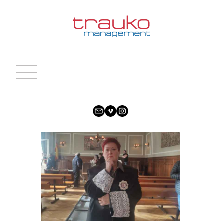
INICIO
ACTRICES
ACTORES
CARAS NUEVAS
NOTICIAS
CONTACTO