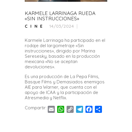
KARMELE LARRINAGA RUEDA
«SIN INSTRUCCIONES»
14/03/2024
CINE
Karmele Larrinaga ha participado en el
rodaje del largometraje «Sin
instrucciones», dirigido por Marina
Seresesky, basado en la producción
mexicana «No se aceptan
devoluciones».
Es una producción de La Pepa Films,
Basque Films y Demasiados enemigos
AIE para Warner, que cuenta con el
apoyo de ICAA y la participación de
Atresmedia y Netflix.
Compartir:
E
W
C
T
F
C
m
h
o
e
a
o
a
a
p
l
c
m
i
t
y
e
e
p