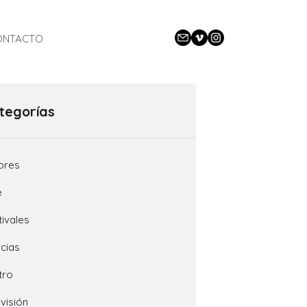
CLOSE
ONTACTO
tegorías
ores
e
tivales
icias
tro
evisión