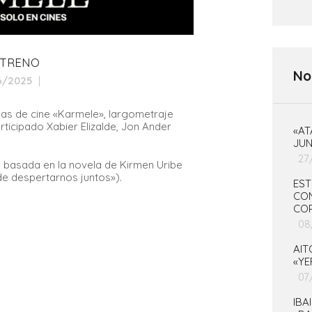
STRENO
No
6/2025
alas de cine «Karmele», largometraje
articipado Xabier Elizalde, Jon Ander
«AT
JUN
27
y basada en la novela de Kirmen Uribe
de despertarnos juntos»).
EST
CON
CO
08
AI
«YE
07
IBA