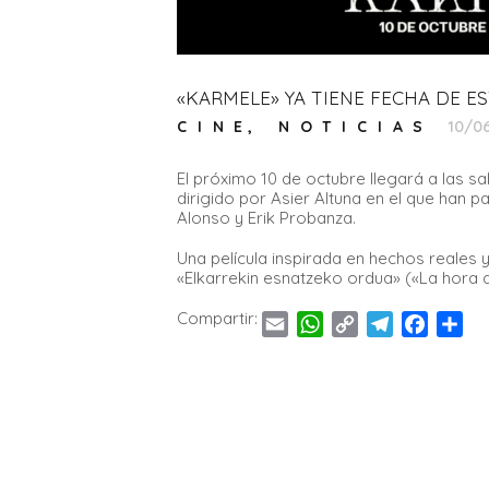
«KARMELE» YA TIENE FECHA DE E
10/0
CINE
,
NOTICIAS
El próximo 10 de octubre llegará a las s
dirigido por Asier Altuna en el que han p
Alonso y Erik Probanza.
Una película inspirada en hechos reales 
«Elkarrekin esnatzeko ordua» («La hora 
Compartir:
E
W
C
T
F
C
m
h
o
e
a
o
a
a
p
l
c
m
i
t
y
e
e
p
l
s
L
g
b
a
A
i
r
o
r
p
n
a
o
t