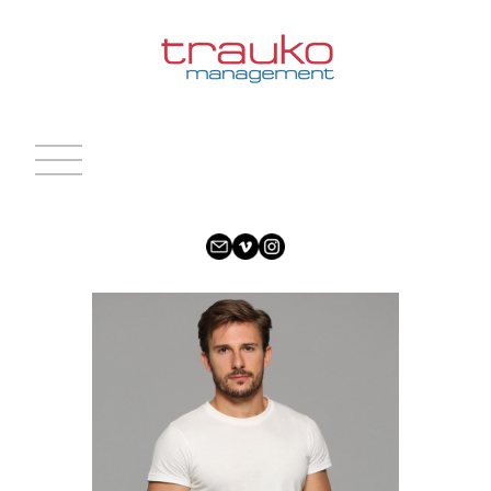
INICIO
ACTRICES
ACTORES
CARAS NUEVAS
NOTICIAS
CONTACTO