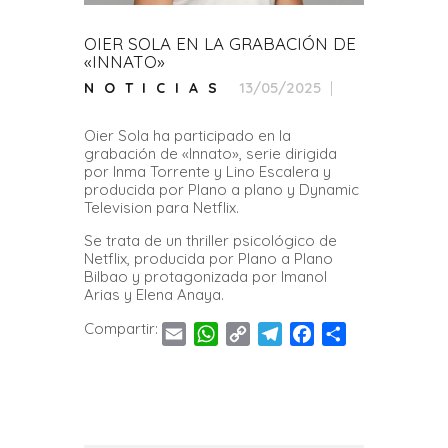
OIER SOLA EN LA GRABACIÓN DE
«INNATO»
13/05/2025
NOTICIAS
Oier Sola ha participado en la
grabación de «Innato», serie dirigida
por Inma Torrente y Lino Escalera y
producida por Plano a plano y Dynamic
Television para Netflix.
Se trata de un thriller psicológico de
Netflix, producida por Plano a Plano
Bilbao y protagonizada por Imanol
Arias y Elena Anaya.
Compartir:
E
W
C
T
F
C
m
h
o
e
a
o
a
a
p
l
c
m
i
t
y
e
e
p
l
s
L
g
b
a