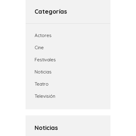
A
i
r
o
r
p
n
a
o
t
Categorías
p
k
m
k
i
r
Actores
Cine
Festivales
Noticias
Teatro
Televisión
Noticias