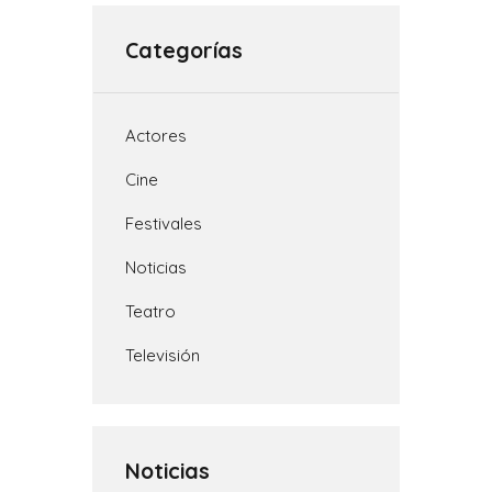
A
i
r
o
r
p
n
a
o
t
Categorías
p
k
m
k
i
r
Actores
Cine
Festivales
Noticias
Teatro
Televisión
Noticias