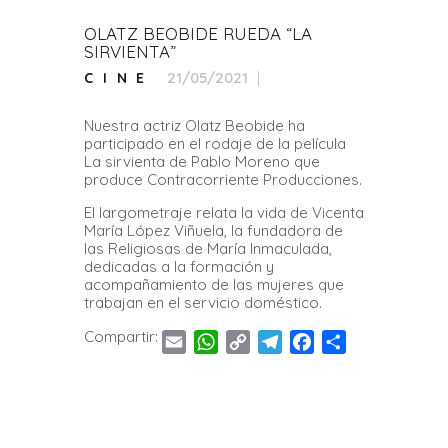
OLATZ BEOBIDE RUEDA “LA
SIRVIENTA”
21/05/2021
CINE
Nuestra actriz Olatz Beobide ha
participado en el rodaje de la película
La sirvienta de Pablo Moreno que
produce Contracorriente Producciones.
El largometraje relata la vida de Vicenta
María López Viñuela, la fundadora de
las Religiosas de María Inmaculada,
dedicadas a la formación y
acompañamiento de las mujeres que
trabajan en el servicio doméstico.
Compartir:
E
W
C
T
F
C
m
h
o
e
a
o
a
a
p
l
c
m
i
t
y
e
e
p
l
s
L
g
b
a