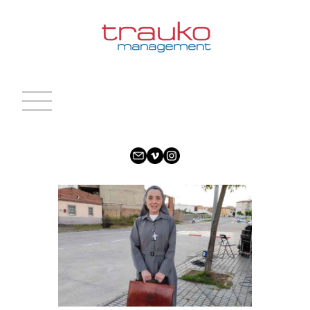
INICIO
ACTRICES
ACTORES
CARAS NUEVAS
NOTICIAS
CONTACTO