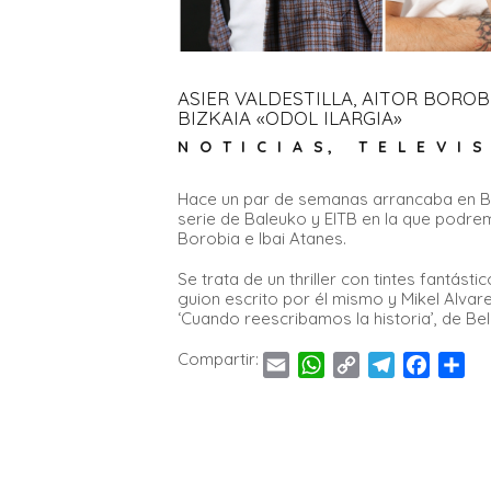
ASIER VALDESTILLA, AITOR BOROB
BIZKAIA «ODOL ILARGIA»
NOTICIAS
,
TELEVI
Hace un par de semanas arrancaba en Biz
serie de Baleuko y EITB en la que podremo
Borobia e Ibai Atanes.
Se trata de un thriller con tintes fantást
guion escrito por él mismo y Mikel Alvare
‘Cuando reescribamos la historia’, de Bel
Compartir:
E
W
C
T
F
C
m
h
o
e
a
o
a
a
p
l
c
m
i
t
y
e
e
p
l
s
L
g
b
a