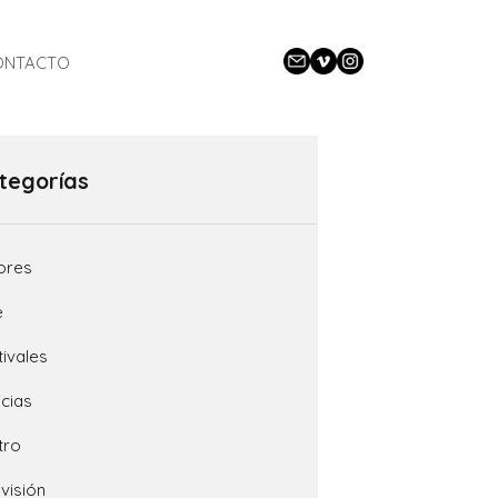
CLOSE
ONTACTO
tegorías
ores
e
tivales
icias
tro
evisión