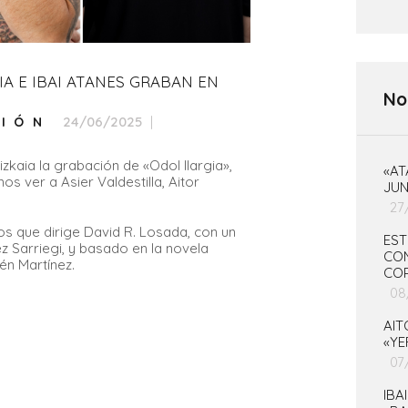
IA E IBAI ATANES GRABAN EN
No
24/06/2025
SIÓN
kaia la grabación de «Odol Ilargia»,
«AT
s ver a Asier Valdestilla, Aitor
JUN
27
icos que dirige David R. Losada, con un
EST
z Sarriegi, y basado en la novela
CON
én Martínez.
CO
08
AI
«YE
07
IBA