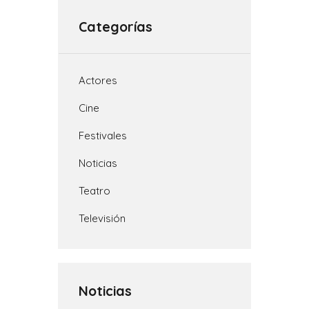
A
i
r
o
r
p
n
a
o
t
Categorías
p
k
m
k
i
r
Actores
Cine
Festivales
Noticias
Teatro
Televisión
Noticias