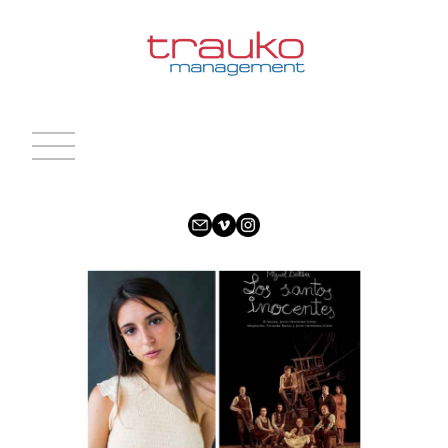
INICIO
ACTRICES
ACTORES
CARAS NUEVAS
NOTICIAS
CONTACTO