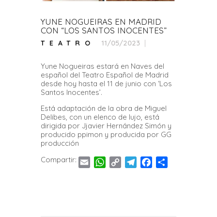
YUNE NOGUEIRAS EN MADRID
CON “LOS SANTOS INOCENTES”
11/05/2023
TEATRO
Yune Nogueiras estará en Naves del
español del Teatro Español de Madrid
desde hoy hasta el 11 de junio con ‘Los
Santos Inocentes’.
Está adaptación de la obra de Miguel
Delibes, con un elenco de lujo, está
dirigida por Jjavier Hernández Simón y
producido ppimon y producida por GG
producción
Compartir:
E
W
C
T
F
C
m
h
o
e
a
o
a
a
p
l
c
m
i
t
y
e
e
p
l
s
L
g
b
a