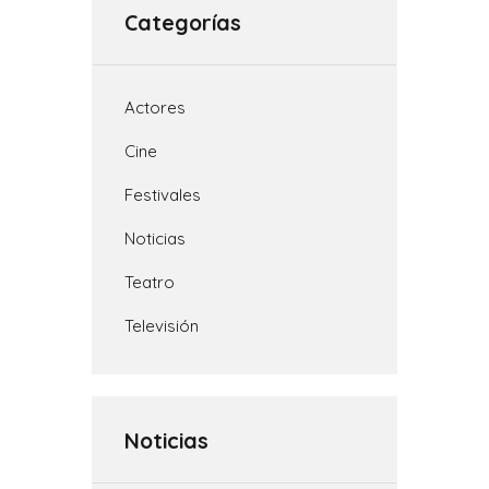
p
n
a
o
t
Categorías
p
k
m
k
i
r
Actores
Cine
Festivales
Noticias
Teatro
Televisión
Noticias