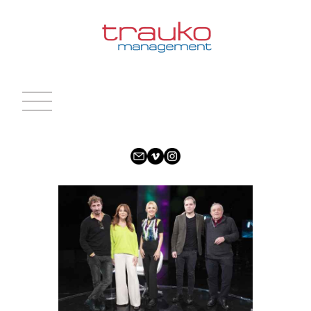
INICIO
ACTRICES
ACTORES
CARAS NUEVAS
NOTICIAS
CONTACTO