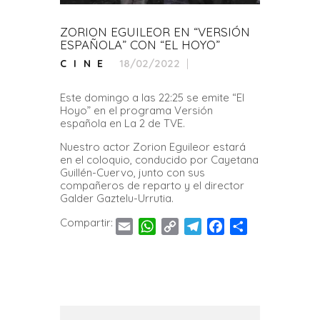
ZORION EGUILEOR EN “VERSIÓN
ESPAÑOLA” CON “EL HOYO”
18/02/2022
CINE
Este domingo a las 22:25 se emite “El
Hoyo” en el programa Versión
española en La 2 de TVE.
Nuestro actor Zorion Eguileor estará
en el coloquio, conducido por Cayetana
Guillén-Cuervo, junto con sus
compañeros de reparto y el director
Galder Gaztelu-Urrutia.
Compartir:
E
W
C
T
F
C
m
h
o
e
a
o
a
a
p
l
c
m
i
t
y
e
e
p
l
s
L
g
b
a
A
i
r
o
r